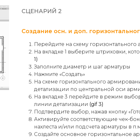
СЦЕНАРИЙ 2
Создание осн. и доп. горизонтально
Перейдите на схему горизонтального 
На
вкладке 1
выберите штриховки, кото
1)
Заполните диаметр и шаг арматуры
Нажмите
«Создать»
На схеме горизонтального армирован
детализации по центральной оси арм
На
вкладке
3
перейдите в режим выбор
линии детализации
(gif 3)
Подтвердите выбор, нажав кнопку
«Гот
Активируйте соответствующие чек-бок
нахлеста и/или подсчета арматуры в п.м
Создайте
основное горизонтальное а