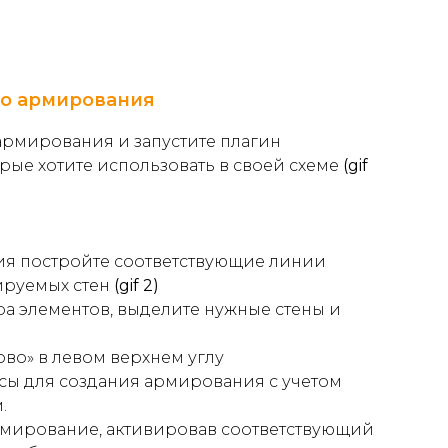
го армирования
армирования и запустите плагин
рые хотите использовать в своей схеме
(gif
ия постройте соответствующие линии
ируемых стен
(gif 2)
а элементов, выделите нужные стены и
ово»
в левом верхнем углу
сы для создания армирования с учетом
.
рмирование
, активировав соответствующий