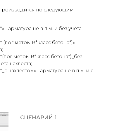
м. производится по следующим
 - арматура не в п.м. и без учёта
 (пог метры В*класс бетона*)» -
а;
*(пог метры В*класс бетона*)_без
чёта нахлёста;
_с нахлёстом» - арматура не в п.м. и с
СЦЕНАРИЙ 1