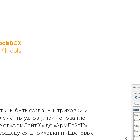
ToolsBOX
PikTools
олжны быть созданы штриховки и
лементы узлов
»
), наименование
е от
«АрмЛайт01»
до
«АрмЛайт12»
 создадутся штриховки и
«
Цветовые