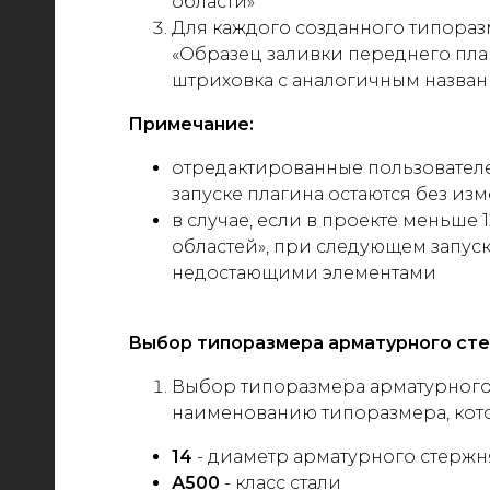
области
»
Для каждого созданного типораз
«Образец заливки переднего план
штриховка с аналогичным назван
Примечание:
отредактированные пользовате
запуске плагина остаются без из
в случае, если в проекте меньше
областей
»
, при следующем запус
недостающими элементами
Выбор типоразмера арматурного ст
Выбор типоразмера арматурного
наименованию типоразмера, котор
14
- диаметр арматурного стержн
А500
- класс стали