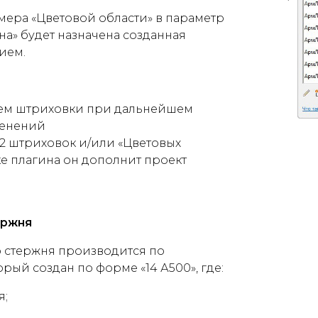
мера «Цветовой области» в параметр
а» будет назначена созданная
ием.
лем штриховки при дальнейшем
менений
 12 штриховок и/или
«
Цветовых
ке плагина он дополнит проект
ержня
 стержня производится по
ый создан по форме «14 А500», где:
я;