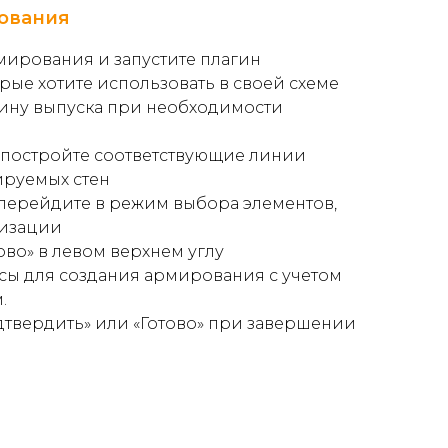
рования
мирования и запустите плагин
рые хотите использовать в своей схеме
лину выпуска при необходимости
 постройте соответствующие линии
ируемых стен
перейдите в режим выбора элементов,
лизации
ово»
в левом верхнем углу
сы для создания армирования с учетом
.
дтвердить»
или
«Готово»
при завершении