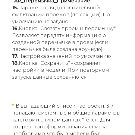
"AR_Перемычка_Примечание"
15.
Параметр для дополнительной
фильтрации проемов (по секции). По
умолчанию не задано
16.
Кнопка "Связать проем и перемычку".
Позволяет передать информацию о
созданной перемычке в проем (если
перемычка была создана вручную)
17.
Настройка значений по умолчанию
18.
Кнопка "Сохранить" - сохраняет
настройки в модели. При повторном
запуске данные сохраняются
*
В выпадающий список настроек п. 3-7
попадают системные и общие параметры
категории с типом данных "Текст". Для
корректного формирования списка
необходимо, что бы в модели был