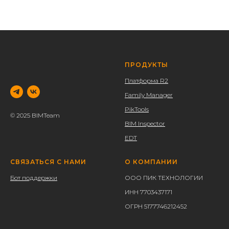
ПРОДУКТЫ
Платформа R2
Family Manager
PikTools
© 2025 BIMTeam
BIM Inspector
EDT
СВЯЗАТЬСЯ С НАМИ
О КОМПАНИИ
Бот поддержки
ООО ПИК ТЕХНОЛОГИИ
ИНН 7703437171
ОГРН 5177746212452