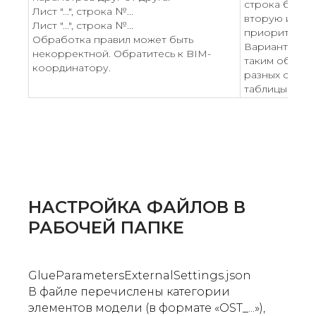
строка будет
Лист "...", строка №...
вторую итера
Лист "...", строка №...
приоритета о
Обработка правил может быть
Вариант 2. П
некорректной. Обратитесь к BIM-
таким образо
координатору.
разных строк
таблицы не за
НАСТРОЙКА ФАЙЛОВ В
РАБОЧЕЙ ПАПКЕ
GlueParametersExternalSettings.json
В файле перечислены категории
элементов модели (в формате «ОST_...»),