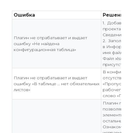
Ошибка
Решение
1. Добавить 
проекта
Путь
Сведения о п
Плагин не отрабатывает и выдает
2. Заполнить
ошибку «Не найдена
в Информации
конфигурационная таблица»
имя файла бе
Файл xlsx с 
присутствова
В конфигура
Плагин не отрабатывает и выдает
отсутствует 
ошибку «В таблице … нет обязательных
«Пропустить»
листов»
рабочего лис
слово «Парам
Плагин переч
позволяющие
элементы, пр
остальных эл
Ознакомьтесь
исправьте её