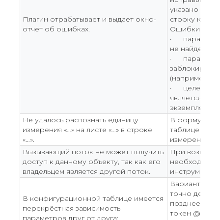
указано поясн
Плагин отрабатывает и выдает окно-
строку конфи
отчет об ошибках.
Ошибки могут
· параметры,
не найдены у
· параметры,
заблокирован
(например, ф
· целевой п
является пара
экземпляра).
Не удалось распознать единицу
В формуле в
измерения «…» на листе «…» в строке
таблице неве
«…».
измерения в 
Вызывающий поток не может получить
При возникн
доступ к данному объекту, так как его
необходимо п
владельцем является другой поток.
инструмента.
Вариант 1. В 
точно должна
В конфигурационной таблице имеется
позднее, нео
перекрёстная зависимость
токен @. Бла
параметров друг от друга: